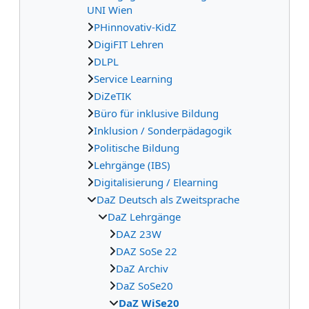
UNI Wien
PHinnovativ-KidZ
DigiFIT Lehren
DLPL
Service Learning
DiZeTIK
Büro für inklusive Bildung
Inklusion / Sonderpädagogik
Politische Bildung
Lehrgänge (IBS)
Digitalisierung / Elearning
DaZ Deutsch als Zweitsprache
DaZ Lehrgänge
DAZ 23W
DAZ SoSe 22
DaZ Archiv
DaZ SoSe20
DaZ WiSe20