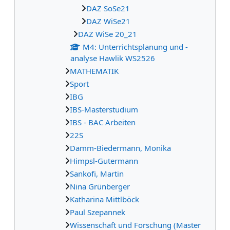
DAZ SoSe21
DAZ WiSe21
DAZ WiSe 20_21
M4: Unterrichtsplanung und -
analyse Hawlik WS2526
MATHEMATIK
Sport
IBG
IBS-Masterstudium
IBS - BAC Arbeiten
22S
Damm-Biedermann, Monika
Himpsl-Gutermann
Sankofi, Martin
Nina Grünberger
Katharina Mittlböck
Paul Szepannek
Wissenschaft und Forschung (Master