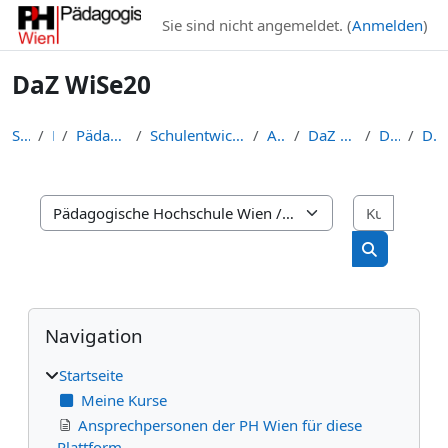
Zum Hauptinhalt
Sie sind nicht angemeldet. (
Anmelden
)
DaZ WiSe20
Startseite
Kurse
Pädagogische Hochschule Wien
Schulentwicklung, Leadership und Praxisschulen (I:...
ARCHIV (I:SLP)
DaZ Deutsch als Zweitsprache
DaZ Lehrgänge
DaZ WiSe20
Kurse s
Kursbereiche
Kurse such
Blöcke
Navigation überspringen
Navigation
Startseite
Meine Kurse
Ansprechpersonen der PH Wien für diese
Plattform