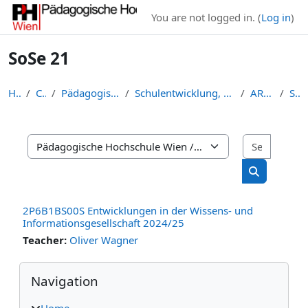
Skip to main content
You are not logged in. (
Log in
)
SoSe 21
Home
Courses
Pädagogische Hochschule Wien
Schulentwicklung, Leadership und Praxisschulen (I:...
ARCHIV (I:SLP)
SoSe 21
Search 
Course categories
Search cou
2P6B1BS00S Entwicklungen in der Wissens- und
Informationsgesellschaft 2024/25
Teacher:
Oliver Wagner
Blocks
Skip Navigation
Navigation
Home