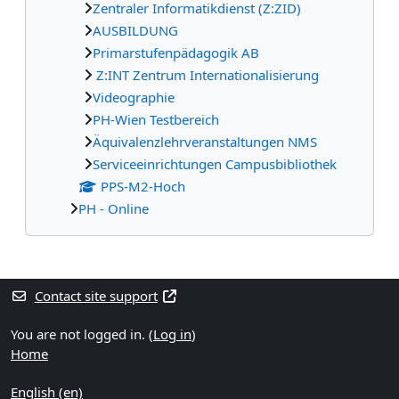
Zentraler Informatikdienst (Z:ZID)
AUSBILDUNG
Primarstufenpädagogik AB
Z:INT Zentrum Internationalisierung
Videographie
PH-Wien Testbereich
Äquivalenzlehrveranstaltungen NMS
Serviceeinrichtungen Campusbibliothek
PPS-M2-Hoch
PH - Online
Supplementary blocks
Contact site support
You are not logged in. (
Log in
)
Home
English ‎(en)‎