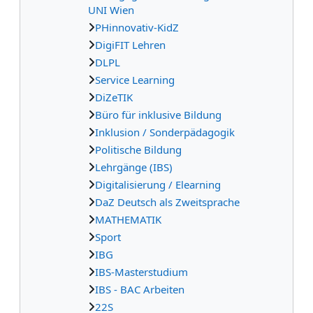
UNI Wien
PHinnovativ-KidZ
DigiFIT Lehren
DLPL
Service Learning
DiZeTIK
Büro für inklusive Bildung
Inklusion / Sonderpädagogik
Politische Bildung
Lehrgänge (IBS)
Digitalisierung / Elearning
DaZ Deutsch als Zweitsprache
MATHEMATIK
Sport
IBG
IBS-Masterstudium
IBS - BAC Arbeiten
22S