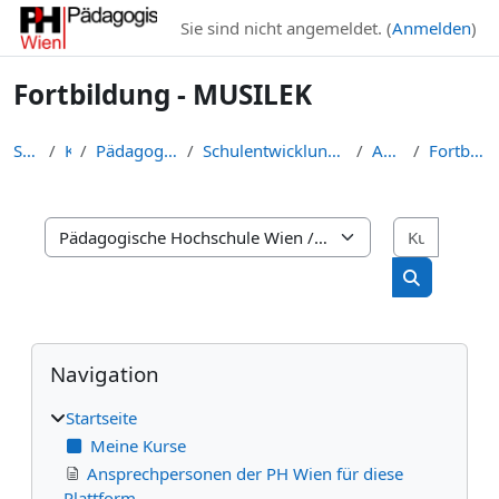
Zum Hauptinhalt
Sie sind nicht angemeldet. (
Anmelden
)
Fortbildung - MUSILEK
Startseite
Kurse
Pädagogische Hochschule Wien
Schulentwicklung, Leadership und Praxisschulen (I:...
ARCHIV (I:SLP)
Fortbildung - MUSILEK
Kurse s
Kursbereiche
Kurse such
Blöcke
Navigation überspringen
Navigation
Startseite
Meine Kurse
Ansprechpersonen der PH Wien für diese
Plattform