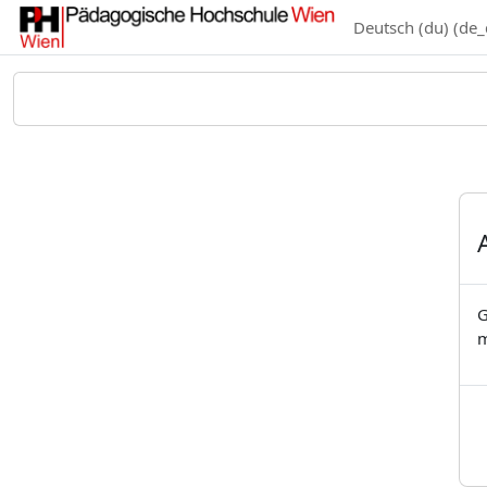
Zum Hauptinhalt
Deutsch (du) ‎(de_
G
m