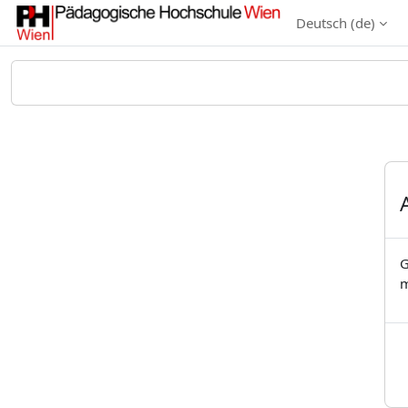
Zum Hauptinhalt
Deutsch ‎(de)‎
G
m