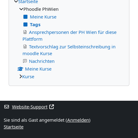
Startseite
Phoodle PhWien
Meine Kurse
Tags
Ansprechpersonen der PH Wien für diese
Plattform
Textvorschlag zur Selbsteinschreibung in
moodle Kurse
Nachrichten
Meine Kurse
Kurse
Ergänzungsblöcke
Website-Support
Sie sind als Gast angemeldet (
Anmelden
)
Startseite