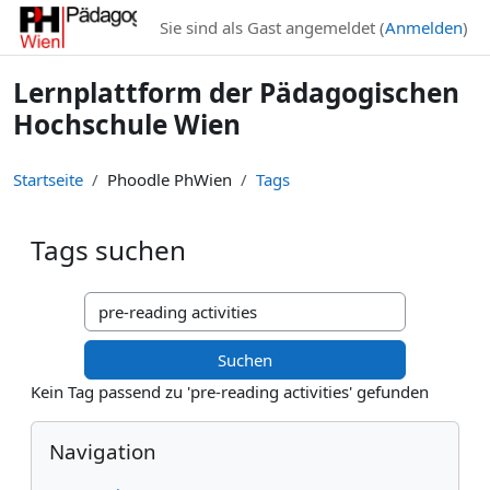
Zum Hauptinhalt
Sie sind als Gast angemeldet (
Anmelden
)
Lernplattform der Pädagogischen
Hochschule Wien
Startseite
Phoodle PhWien
Tags
Tags suchen
Tags suchen
Kein Tag passend zu 'pre-reading activities' gefunden
Blöcke
Navigation überspringen
Navigation