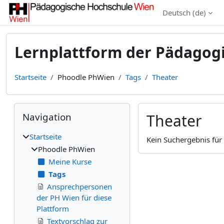
Zum Hauptinhalt
Deutsch ‎(de)‎
Lernplattform der Pädagog
Startseite
Phoodle PhWien
Tags
Theater
Blöcke
Navigation überspringen
Navigation
Theater
Startseite
Kein Suchergebnis für 
Phoodle PhWien
Meine Kurse
Tags
Ansprechpersonen
der PH Wien für diese
Plattform
Textvorschlag zur