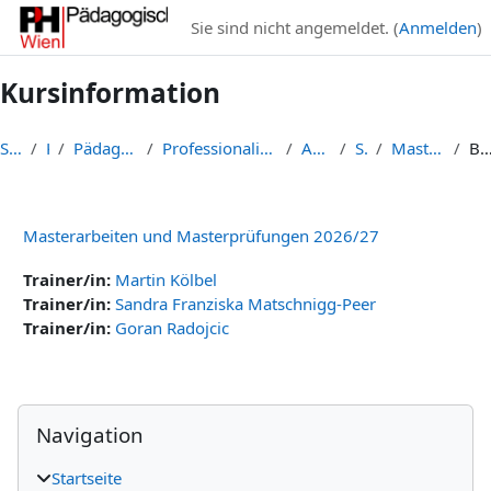
Zum Hauptinhalt
Sie sind nicht angemeldet. (
Anmelden
)
Kursinformation
Startseite
Kurse
Pädagogische Hochschule Wien
Professionalisierung im Bereich Elementar- und Pri...
Ausbildung (IEP)
Sonstiges
Masterarbeit und -prüfung
Beschreibu
Masterarbeiten und Masterprüfungen 2026/27
Trainer/in:
Martin Kölbel
Trainer/in:
Sandra Franziska Matschnigg-Peer
Trainer/in:
Goran Radojcic
Blöcke
Navigation überspringen
Navigation
Startseite