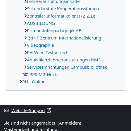
Lehrveranstaltungsinhalte
Sekundarstufe Kooperationsstudien
Zentraler Informatikdienst (Z:ZID)
AUSBILDUNG
Primarstufenpädagogik AB
Z:INT Zentrum Internationalisierung
Videographie
PH-Wien Testbereich
Äquivalenzlehrveranstaltungen NMS
Serviceeinrichtungen Campusbibliothek
PPS-M2-Hoch
PH - Online
Ergänzungsblöcke
Website-Support
Sie sind nicht angemeldet. (
Anmelden
)
Masterarbeit und -prüfung