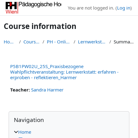
Skip to main content
You are not logged in. (
Log in
)
Course information
Home
Courses
PH - Online
Lernwerkstatt
Summary
P5B1PW02U_25S_Praxisbezogene
Wahlpflichtveranstaltung: Lernwerkstatt: erfahren -
erproben - reflektieren_Harmer
Teacher:
Sandra Harmer
Blocks
Skip Navigation
Navigation
Home