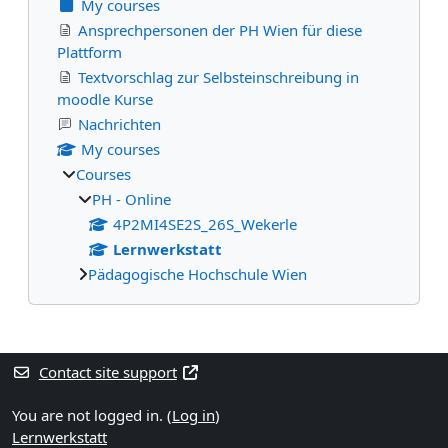
My courses
Ansprechpersonen der PH Wien für diese
Plattform
Textvorschlag zur Selbsteinschreibung in
moodle Kurse
Nachrichten
My courses
Courses
PH - Online
4P2MI4SE2S_26S_Wekerle
Lernwerkstatt
Pädagogische Hochschule Wien
Supplementary blocks
Contact site support
You are not logged in. (
Log in
)
Lernwerkstatt