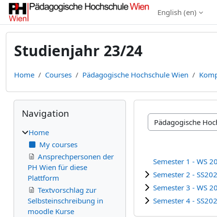
Skip to main content
English ‎(en)‎
Studienjahr 23/24
Home
Courses
Pädagogische Hochschule Wien
Komp
Blocks
Skip Navigation
Navigation
Course categories
Home
My courses
Ansprechpersonen der
Semester 1 - WS 2
PH Wien für diese
Semester 2 - SS20
Plattform
Semester 3 - WS 2
Textvorschlag zur
Selbsteinschreibung in
Semester 4 - SS20
moodle Kurse