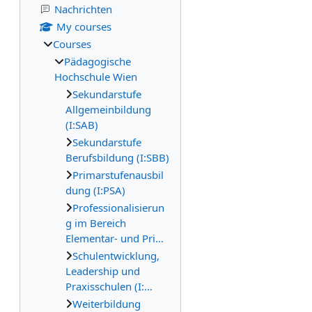
Nachrichten
My courses
Courses
Pädagogische
Hochschule Wien
Sekundarstufe
Allgemeinbildung
(I:SAB)
Sekundarstufe
Berufsbildung (I:SBB)
Primarstufenausbil
dung (I:PSA)
Professionalisierun
g im Bereich
Elementar- und Pri...
Schulentwicklung,
Leadership und
Praxisschulen (I:...
Weiterbildung