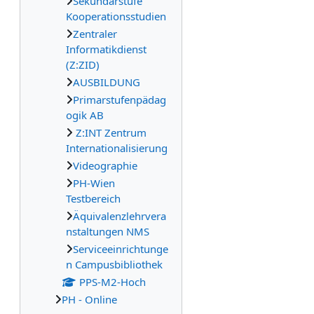
Sekundarstufe
Kooperationsstudien
Zentraler
Informatikdienst
(Z:ZID)
AUSBILDUNG
Primarstufenpädag
ogik AB
Z:INT Zentrum
Internationalisierung
Videographie
PH-Wien
Testbereich
Äquivalenzlehrvera
nstaltungen NMS
Serviceeinrichtunge
n Campusbibliothek
PPS-M2-Hoch
PH - Online