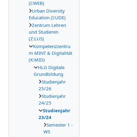
(I:WEB)
Urban Diversity
Education (I:UDE)
Zentrum Lehren
und Studieren
(Z:LUS)
Kompetenzzentru
m MINT & Digitalität
(K:MID)
HLG Digitale
Grundbildung
Studienjahr
25/26
Studienjahr
24/25
Studienjahr
23/24
Semester 1 -
WS