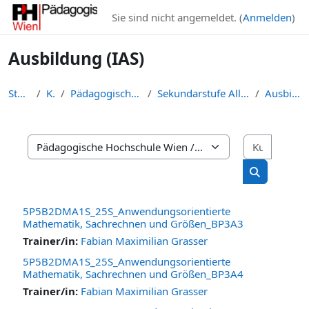
Zum Hauptinhalt
Sie sind nicht angemeldet. (
Anmelden
)
Ausbildung (IAS)
Startseite
Kurse
Pädagogische Hochschule Wien
Sekundarstufe Allgemeinbildung (I:SAB)
Ausbildung (IAS)
Kurse s
Kursbereiche
Kurse such
5P5B2DMA1S_25S_Anwendungsorientierte
Mathematik, Sachrechnen und Größen_BP3A3
Trainer/in:
Fabian Maximilian Grasser
5P5B2DMA1S_25S_Anwendungsorientierte
Mathematik, Sachrechnen und Größen_BP3A4
Trainer/in:
Fabian Maximilian Grasser