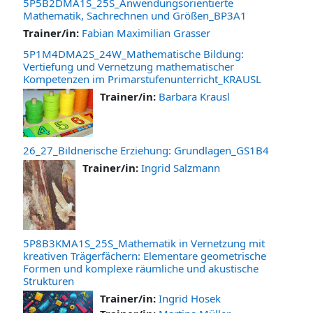
5P5B2DMA1S_25S_Anwendungsorientierte
Mathematik, Sachrechnen und Größen_BP3A1
Trainer/in:
Fabian Maximilian Grasser
5P1M4DMA2S_24W_Mathematische Bildung:
Vertiefung und Vernetzung mathematischer
Kompetenzen im Primarstufenunterricht_KRAUSL
Trainer/in:
Barbara Krausl
26_27_Bildnerische Erziehung: Grundlagen_GS1B4
Trainer/in:
Ingrid Salzmann
5P8B3KMA1S_25S_Mathematik in Vernetzung mit
kreativen Trägerfächern: Elementare geometrische
Formen und komplexe räumliche und akustische
Strukturen
Trainer/in:
Ingrid Hosek