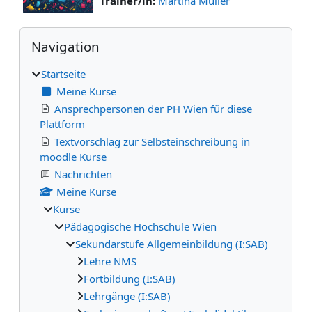
Trainer/in:
Martina Müller
Blöcke
Navigation überspringen
Navigation
Startseite
Meine Kurse
Ansprechpersonen der PH Wien für diese
Plattform
Textvorschlag zur Selbsteinschreibung in
moodle Kurse
Nachrichten
Meine Kurse
Kurse
Pädagogische Hochschule Wien
Sekundarstufe Allgemeinbildung (I:SAB)
Lehre NMS
Fortbildung (I:SAB)
Lehrgänge (I:SAB)