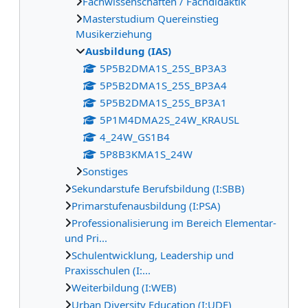
Fachwissenschaften / Fachdidaktik
Masterstudium Quereinstieg
Musikerziehung
Ausbildung (IAS)
5P5B2DMA1S_25S_BP3A3
5P5B2DMA1S_25S_BP3A4
5P5B2DMA1S_25S_BP3A1
5P1M4DMA2S_24W_KRAUSL
4_24W_GS1B4
5P8B3KMA1S_24W
Sonstiges
Sekundarstufe Berufsbildung (I:SBB)
Primarstufenausbildung (I:PSA)
Professionalisierung im Bereich Elementar-
und Pri...
Schulentwicklung, Leadership und
Praxisschulen (I:...
Weiterbildung (I:WEB)
Urban Diversity Education (I:UDE)