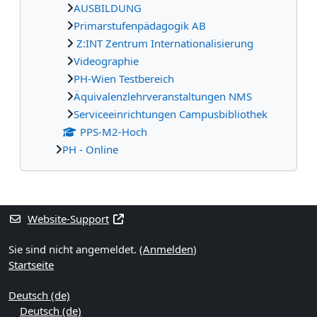
AUSBILDUNG
Primarstufenpädagogik AB
Z:INT Zentrum Internationalisierung
Videographie
PH-Wien Testbereich
Äquivalenzlehrveranstaltungen NMS
Serviceeinrichtungen Campusbibliothek
PPS-M2-Hoch
PH - Online
Ergänzungsblöcke
Website-Support
Sie sind nicht angemeldet. (
Anmelden
)
Startseite
Deutsch ‎(de)‎
Deutsch ‎(de)‎