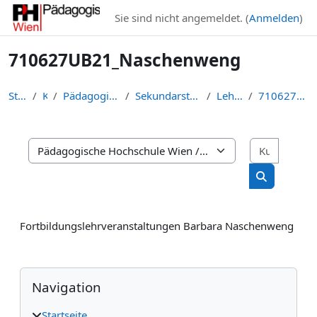
Zum Hauptinhalt
Sie sind nicht angemeldet. (
Anmelden
)
710627UB21_Naschenweng
Startseite
Kurse
Pädagogische Hochschule Wien
Sekundarstufe Berufsbildung (I:SBB)
Lehrgänge (IBB)
710627UB21_Naschenweng
Kurse s
Kursbereiche
Kurse such
Fortbildungslehrveranstaltungen Barbara Naschenweng
Blöcke
Navigation überspringen
Navigation
Startseite