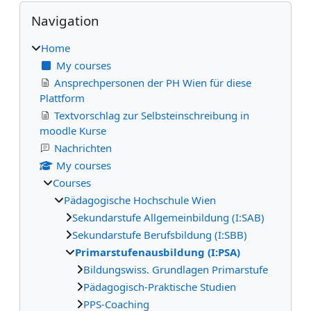
Blocks
Skip Navigation
Navigation
Home
My courses
Ansprechpersonen der PH Wien für diese
Plattform
Textvorschlag zur Selbsteinschreibung in
moodle Kurse
Nachrichten
My courses
Courses
Pädagogische Hochschule Wien
Sekundarstufe Allgemeinbildung (I:SAB)
Sekundarstufe Berufsbildung (I:SBB)
Primarstufenausbildung (I:PSA)
Bildungswiss. Grundlagen Primarstufe
Pädagogisch-Praktische Studien
PPS-Coaching