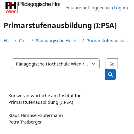
Skip to main content
You are not logged in. (
Log in
)
Primarstufenausbildung (I:PSA)
Home
Courses
Pädagogische Hochschule Wien
Primarstufenausbildung (I:PSA)
Search 
Course categories
Search cou
Kursverantwortliche am
Institut für
Primarstufenausbildung (I:PSA)
:
Klaus Himpsel-Gutermann
Petra Tratberger